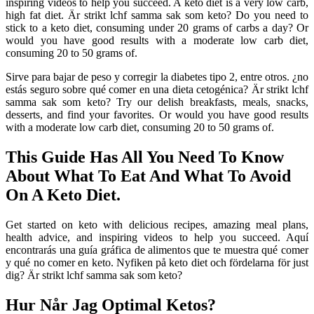
inspiring videos to help you succeed. A keto diet is a very low carb,
high fat diet. Är strikt lchf samma sak som keto? Do you need to
stick to a keto diet, consuming under 20 grams of carbs a day? Or
would you have good results with a moderate low carb diet,
consuming 20 to 50 grams of.
Sirve para bajar de peso y corregir la diabetes tipo 2, entre otros. ¿no
estás seguro sobre qué comer en una dieta cetogénica? Är strikt lchf
samma sak som keto? Try our delish breakfasts, meals, snacks,
desserts, and find your favorites. Or would you have good results
with a moderate low carb diet, consuming 20 to 50 grams of.
This Guide Has All You Need To Know
About What To Eat And What To Avoid
On A Keto Diet.
Get started on keto with delicious recipes, amazing meal plans,
health advice, and inspiring videos to help you succeed. Aquí
encontrarás una guía gráfica de alimentos que te muestra qué comer
y qué no comer en keto. Nyfiken på keto diet och fördelarna för just
dig? Är strikt lchf samma sak som keto?
Hur Når Jag Optimal Ketos?