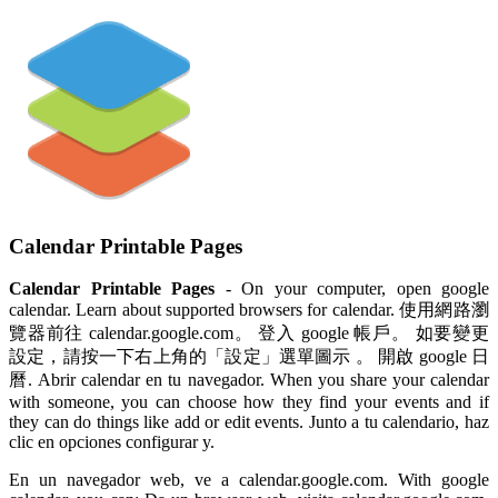
Calendar Printable Pages
Calendar Printable Pages
- On your computer, open google
calendar. Learn about supported browsers for calendar. 使用網路瀏
覽器前往 calendar.google.com。 登入 google 帳戶。 如要變更
設定，請按一下右上角的「設定」選單圖示 。 開啟 google 日
曆. Abrir calendar en tu navegador. When you share your calendar
with someone, you can choose how they find your events and if
they can do things like add or edit events. Junto a tu calendario, haz
clic en opciones configurar y.
En un navegador web, ve a calendar.google.com. With google