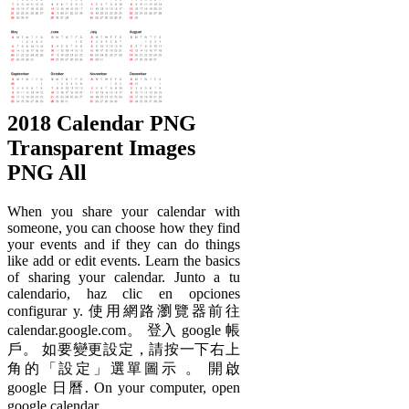
2018 Calendar PNG
Transparent Images
PNG All
When you share your calendar with
someone, you can choose how they find
your events and if they can do things
like add or edit events. Learn the basics
of sharing your calendar. Junto a tu
calendario, haz clic en opciones
configurar y. 使用網路瀏覽器前往
calendar.google.com。 登入 google 帳
戶。 如要變更設定，請按一下右上
角的「設定」選單圖示 。 開啟
google 日曆. On your computer, open
google calendar.