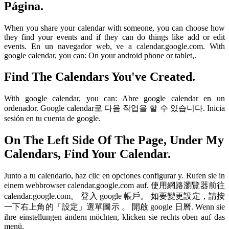
Página.
When you share your calendar with someone, you can choose how
they find your events and if they can do things like add or edit
events. En un navegador web, ve a calendar.google.com. With
google calendar, you can: On your android phone or tablet,.
Find The Calendars You've Created.
With google calendar, you can: Abre google calendar en un
ordenador. Google calendar로 다음 작업을 할 수 있습니다. Inicia
sesión en tu cuenta de google.
On The Left Side Of The Page, Under My
Calendars, Find Your Calendar.
Junto a tu calendario, haz clic en opciones configurar y. Rufen sie in
einem webbrowser calendar.google.com auf. 使用網路瀏覽器前往
calendar.google.com。 登入 google 帳戶。 如要變更設定，請按
一下右上角的「設定」選單圖示 。 開啟 google 日曆. Wenn sie
ihre einstellungen ändern möchten, klicken sie rechts oben auf das
menü.