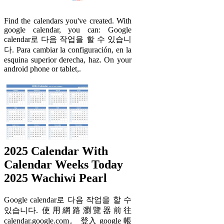
Find the calendars you've created. With
google calendar, you can: Google
calendar로 다음 작업을 할 수 있습니
다. Para cambiar la configuración, en la
esquina superior derecha, haz. On your
android phone or tablet,.
2025 Calendar With
Calendar Weeks Today
2025 Wachiwi Pearl
Google calendar로 다음 작업을 할 수
있습니다. 使用網路瀏覽器前往
calendar.google.com。 登入 google 帳