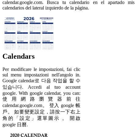
calendar.google.com. Busca tu calendario en el apartado mis
calendarios del lateral izquierdo de la página.
Calendars
Per modificare le impostazioni, fai clic
sul menu impostazioni nell'angolo in.
Google calendar로 다음 작업을 할 수
있습니다. Accedi al tuo account
google. With google calendar, you can:
使用網路瀏覽器前往
calendar.google.com。 登入 google 帳
戶。 如要變更設定，請按一下右上
角的「設定」選單圖示 。 開啟
google 日曆.