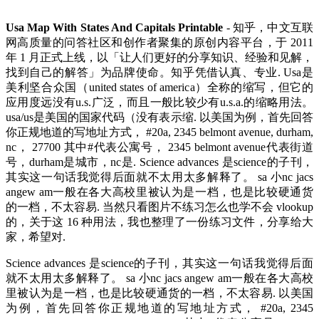
Usa Map With States And Capitals Printable
- 知乎，中文互联
网高质量的问答社区和创作者聚集的原创内容平台，于 2011
年 1 月正式上线，以「让人们更好的分享知识、经验和见解，
找到自己的解答」为品牌使命。知乎凭借认真、专业. Usa是
美利坚合众国（united states of america）全称的缩写，但它的
应用度远没有u.s.广泛，而且一般比较少有u.s.a.的缩略用法。
usa/us是美国的国家代码（没有表示缩. 以美国为例，首先回答
你正规地道的写地址方式， #20a, 2345 belmont avenue, durham,
nc， 27700 其中#代表公寓号， 2345 belmont avenue代表街道
号，durham是城市，nc是. Science advances 是science的子刊，
其实这一句话我觉得后面就不太用太多解释了。 sa 小nc jacs
angew am一般在各大高校里被认为是一档，也是比较硬通货
的一档，不太容易. 当然只看图片不练习怎么也学不会 vlookup
的，关于这 16 种用法，我也整理了一份练习文件，分享给大
家，希望对.
Science advances 是science的子刊，其实这一句话我觉得后面
就不太用太多解释了。 sa 小nc jacs angew am一般在各大高校
里被认为是一档，也是比较硬通货的一档，不太容易. 以美国
为例，首先回答你正规地道的写地址方式， #20a, 2345