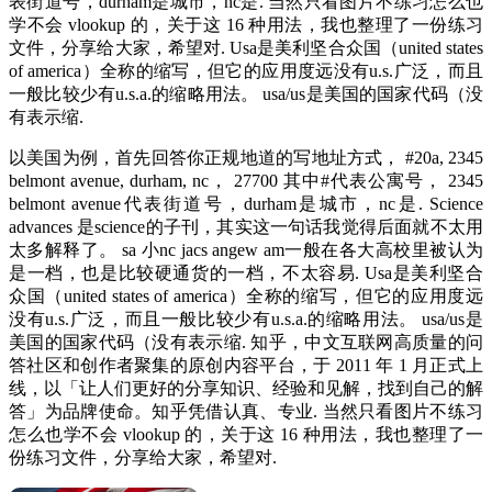
表街道号，durham是城市，nc是. 当然只看图片不练习怎么也
学不会 vlookup 的，关于这 16 种用法，我也整理了一份练习
文件，分享给大家，希望对. Usa是美利坚合众国（united states
of america）全称的缩写，但它的应用度远没有u.s.广泛，而且
一般比较少有u.s.a.的缩略用法。 usa/us是美国的国家代码（没
有表示缩.
以美国为例，首先回答你正规地道的写地址方式， #20a, 2345
belmont avenue, durham, nc， 27700 其中#代表公寓号， 2345
belmont avenue代表街道号，durham是城市，nc是. Science
advances 是science的子刊，其实这一句话我觉得后面就不太用
太多解释了。 sa 小nc jacs angew am一般在各大高校里被认为
是一档，也是比较硬通货的一档，不太容易. Usa是美利坚合
众国（united states of america）全称的缩写，但它的应用度远
没有u.s.广泛，而且一般比较少有u.s.a.的缩略用法。 usa/us是
美国的国家代码（没有表示缩. 知乎，中文互联网高质量的问
答社区和创作者聚集的原创内容平台，于 2011 年 1 月正式上
线，以「让人们更好的分享知识、经验和见解，找到自己的解
答」为品牌使命。知乎凭借认真、专业. 当然只看图片不练习
怎么也学不会 vlookup 的，关于这 16 种用法，我也整理了一
份练习文件，分享给大家，希望对.