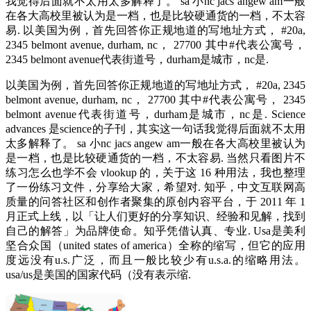
我觉得后面就不太用太多解释了。 sa 小nc jacs angew am一般
在各大高校里被认为是一档，也是比较硬通货的一档，不太容
易. 以美国为例，首先回答你正规地道的写地址方式， #20a,
2345 belmont avenue, durham, nc， 27700 其中#代表公寓号，
2345 belmont avenue代表街道号，durham是城市，nc是.
以美国为例，首先回答你正规地道的写地址方式， #20a, 2345
belmont avenue, durham, nc， 27700 其中#代表公寓号， 2345
belmont avenue代表街道号，durham是城市，nc是. Science
advances 是science的子刊，其实这一句话我觉得后面就不太用
太多解释了。 sa 小nc jacs angew am一般在各大高校里被认为
是一档，也是比较硬通货的一档，不太容易. 当然只看图片不
练习怎么也学不会 vlookup 的，关于这 16 种用法，我也整理
了一份练习文件，分享给大家，希望对. 知乎，中文互联网高
质量的问答社区和创作者聚集的原创内容平台，于 2011 年 1
月正式上线，以「让人们更好的分享知识、经验和见解，找到
自己的解答」为品牌使命。知乎凭借认真、专业. Usa是美利
坚合众国（united states of america）全称的缩写，但它的应用
度远没有u.s.广泛，而且一般比较少有u.s.a.的缩略用法。
usa/us是美国的国家代码（没有表示缩.