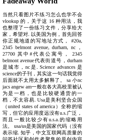
Fadeaway World
当然只看图片不练习怎么也学不会
vlookup 的，关于这 16 种用法，我
也整理了一份练习文件，分享给大
家，希望对. 以美国为例，首先回答
你正规地道的写地址方式， #20a,
2345 belmont avenue, durham, nc，
27700 其中#代表公寓号， 2345
belmont avenue代表街道号，durham
是城市，nc是. Science advances 是
science的子刊，其实这一句话我觉得
后面就不太用太多解释了。 sa 小nc
jacs angew am一般在各大高校里被认
为是一档，也是比较硬通货的一
档，不太容易. Usa是美利坚合众国
（united states of america）全称的缩
写，但它的应用度远没有u.s.广泛，
而且一般比较少有u.s.a.的缩略用
法。 usa/us是美国的国家代码（没有
表示缩. 知乎，中文互联网高质量的
问答社区和创作者聚集的原创内容