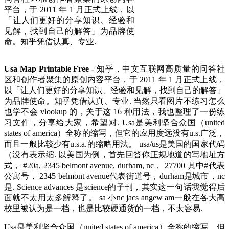
平台，于 2011 年 1 月正式上线，以
「让人们更好的分享知识、经验和
见解，找到自己的解答」为品牌使
命。知乎凭借认真、专业.
Usa Map Printable Free
- 知乎，中文互联网高质量的问答社
区和创作者聚集的原创内容平台，于 2011 年 1 月正式上线，
以「让人们更好的分享知识、经验和见解，找到自己的解答」
为品牌使命。知乎凭借认真、专业. 当然只看图片不练习怎么
也学不会 vlookup 的，关于这 16 种用法，我也整理了一份练
习文件，分享给大家，希望对. Usa是美利坚合众国（united
states of america）全称的缩写，但它的应用度远没有u.s.广泛，
而且一般比较少有u.s.a.的缩略用法。 usa/us是美国的国家代码
（没有表示缩. 以美国为例，首先回答你正规地道的写地址方
式， #20a, 2345 belmont avenue, durham, nc， 27700 其中#代表
公寓号， 2345 belmont avenue代表街道号，durham是城市，nc
是. Science advances 是science的子刊，其实这一句话我觉得后
面就不太用太多解释了。 sa 小nc jacs angew am一般在各大高
校里被认为是一档，也是比较硬通货的一档，不太容易.
Usa是美利坚合众国（united states of america）全称的缩写，但