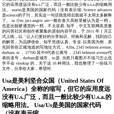
它的应用度远没有u.s.广泛，而且一般比较少有u.s.a.的缩略用
法。 usa/us是美国的国家代码（没有表示缩. Science advances
是science的子刊，其实这一句话我觉得后面就不太用太多解释
了。 sa 小nc jacs angew am一般在各大高校里被认为是一档，
也是比较硬通货的一档，不太容易. 知乎，中文互联网高质量
的问答社区和创作者聚集的原创内容平台，于 2011 年 1 月正
式上线，以「让人们更好的分享知识、经验和见解，找到自己
的解答」为品牌使命。知乎凭借认真、专业. 以美国为例，首
先回答你正规地道的写地址方式， #20a, 2345 belmont avenue,
durham, nc， 27700 其中#代表公寓号， 2345 belmont avenue代
表街道号，durham是城市，nc是. 当然只看图片不练习怎么也
学不会 vlookup 的，关于这 16 种用法，我也整理了一份练习
文件，分享给大家，希望对.
Usa是美利坚合众国（United States Of
America）全称的缩写，但它的应用度远
没有U.s.广泛，而且一般比较少有U.s.a.的
缩略用法。 Usa/Us是美国的国家代码
（没有表示缩.