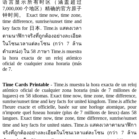
语言显示所有时区（涵盖超过
7,000,000 个地区）精确的官方原子
钟时间。 Exact time now, time zone,
time difference, sunrise/sunset time and
key facts for 日本. Time.is แสดงเวลา
ตามนาฬิกาจริงที่ถูกต้องอย่างละเอียด
ในโซนเวลาแต่ละโซน (กว่า 7 ล้าน
ตำแหน่ง) ใน 58 ภาษา Time.is muestra
la hora exacta de un reloj atómico
oficial de cualquier zona horaria (más
de 7.
Time Cards Printable
- Time.is muestra la hora exacta de un reloj
atómico oficial de cualquier zona horaria (más de 7 millones de
lugares) en 58 idiomas. Exact time now, time zone, time difference,
sunrise/sunset time and key facts for united kingdom. Time.is affiche
l'heure exacte et officielle, basée sur une horloge atomique, pour
n'importe quel fuseau horaire (plus de 7 millions de lieux) dans 58
langues. Exact time now, time zone, time difference, sunrise/sunset
time and key facts for united states. Time.is แสดงเวลาตามนาฬิกา
จริงที่ถูกต้องอย่างละเอียดในโซนเวลาแต่ละโซน (กว่า 7 ล้าน